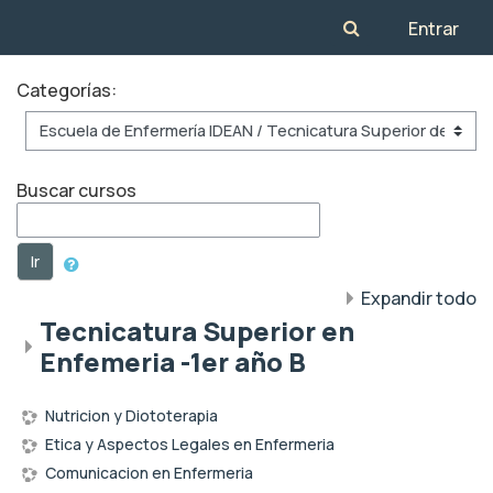
Salta al contenido principal
Toggle search inp
Entrar
Categorías:
Buscar cursos
Ir
Expandir todo
Tecnicatura Superior en
Enfemeria -1er año B
Nutricion y Diototerapia
Etica y Aspectos Legales en Enfermeria
Comunicacion en Enfermeria