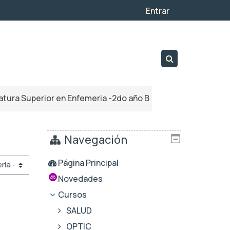
Entrar
Toggle search i
atura Superior en Enfemeria -2do año B
Navegación
Página Principal
Novedades
Cursos
SALUD
OPTIC